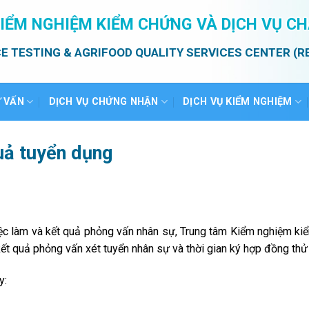
IỂM NGHIỆM KIỂM CHỨNG VÀ DỊCH VỤ C
E TESTING & AGRIFOOD QUALITY SERVICES CENTER (R
Ư VẤN
DỊCH VỤ CHỨNG NHẬN
DỊCH VỤ KIỂM NGHIỆM
uả tuyển dụng
 việc làm và kết quả phỏng vấn nhân sự, Trung tâm Kiểm nghiệm k
ết quả phỏng vấn xét tuyển nhân sự và thời gian ký hợp đồng thử 
y: