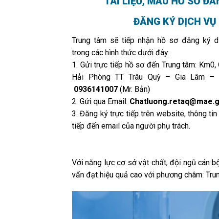
TÀI LIỆU, MẪU HỒ SƠ ĐĂ
ĐĂNG KÝ DỊCH VỤ
Trung tâm sẽ tiếp nhận hồ sơ đăng ký 
trong các hình thức dưới đây:
1. Gửi trực tiếp hồ sơ đến Trung tâm: Km0,
Hải Phòng TT Trâu Quỳ – Gia Lâm – H
0936141007
(Mr. Bản)
2. Gửi qua Email:
Chatluong.retaq@mae.g
3. Đăng ký trực tiếp trên website, thông ti
tiếp đến email của người phụ trách.
Với năng lực cơ sở vật chất, đội ngũ cán 
vấn đạt hiệu quả cao với phương châm: Trung 