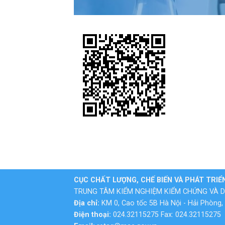
CỤC CHẤT LƯỢNG, CHẾ BIẾN VÀ PHÁT TRIỂ
TRUNG TÂM KIỂM NGHIỆM KIỂM CHỨNG VÀ D
Địa chỉ:
KM 0, Cao tốc 5B Hà Nội - Hải Phòng, 
Điện thoại:
024.32115275 Fax: 024.32115275