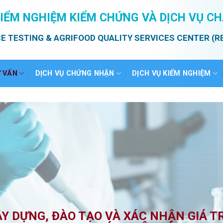
IỂM NGHIỆM KIỂM CHỨNG VÀ DỊCH VỤ C
E TESTING & AGRIFOOD QUALITY SERVICES CENTER (R
Ư VẤN
DỊCH VỤ CHỨNG NHẬN
DỊCH VỤ KIỂM NGHIỆM
Y DỰNG, ĐÀO TẠO VÀ XÁC NHẬN GIÁ T