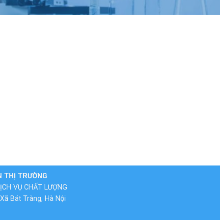
N THỊ TRƯỜNG
ỊCH VỤ CHẤT LƯỢNG
Xã Bát Tràng, Hà Nội