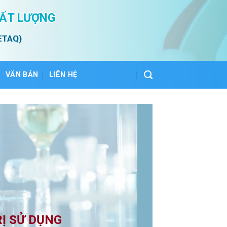
HẤT LƯỢNG
ETAQ)
VĂN BẢN
LIÊN HỆ
RỊ SỬ DỤNG