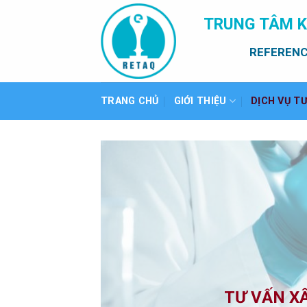
Bỏ
TRUNG TÂM K
qua
nội
REFERENC
dung
TRANG CHỦ
GIỚI THIỆU
DỊCH VỤ T
TƯ VẤN XÂ