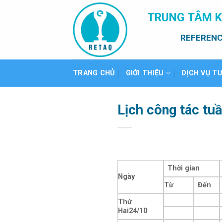
Bỏ
TRUNG TÂM K
qua
nội
REFERENC
dung
TRANG CHỦ
GIỚI THIỆU
DỊCH VỤ T
Lịch công tác tu
Thời gian
Ngày
Từ
Đến
Thứ
Hai
24/10