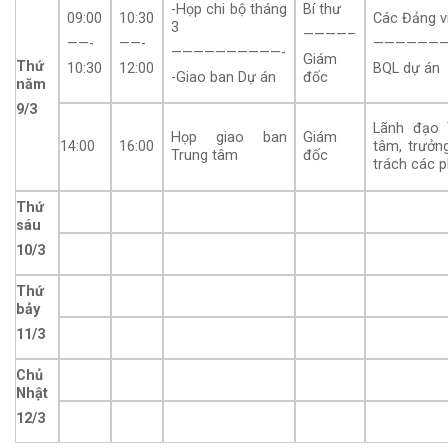
-Họp chi bộ tháng
Bí thư
09:00
10:30
Các Đảng v
3
————–
——-
——-
——————
——————————-
Giám
Thứ
10:30
12:00
BQL dự án
-Giao ban Dự án
đốc
năm
9/3
Lãnh đạo 
Họp giao ban
Giám
14:00
16:00
tâm, trưởn
Trung tâm
đốc
trách các 
Thứ
sáu
10/3
Thứ
bảy
11/3
Chủ
Nhật
12/3