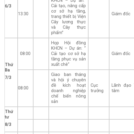
KHCN – Dự án:”
Cải tạo, nâng cấp
6/3
cơ sở hạ tầng,
13:30
Giám đốc
trang thiết bị Viện
Cây lương thực
và Cây thực
phẩm”
Họp Hội đồng
KHCN – Dự án: ”
08:00
Cải tạo cơ sở hạ
Giám đốc
tầng phục vụ sản
xuất chè”
Thứ
Ba
Giao ban tháng
7/3
và hội ý chuyên
đề kích hoạt
Cục
Lãnh đạo 
08:00
doanh nghiệp
trưởng
tâm
chế biến nông
sản
Thứ
tư
8/3