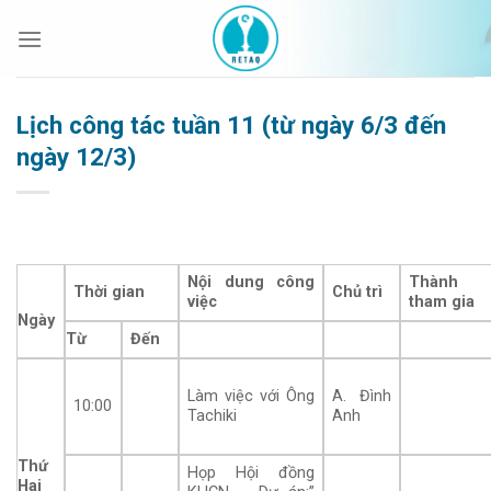
Bỏ
qua
nội
dung
Lịch công tác tuần 11 (từ ngày 6/3 đến
ngày 12/3)
Nội dung công
Thành 
Thời gian
Chủ trì
việc
tham gia
Ngày
Từ
Đến
Làm việc với Ông
A. Đình
10:00
Tachiki
Anh
Thứ
Họp Hội đồng
Hai