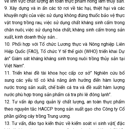
về lĩnh vực chất lượng an toàn thực phẩm nông lâm thủy sản.
9. Xây dựng và in ấn các tờ rơi về tác hại, thiệt hại và các
khuyến nghị của việc sử dụng không đúng thuốc bảo vệ thực
vật trong trồng rau, việc sử dụng chất kháng sinh cấm trong
chăn nuôi, việc sử dụng hóa chất, kháng sinh cấm trong sản
xuất, kinh doanh thủy sản…
10. Phối hợp với Tổ chức Lương thực và Nông nghiệp Liên
Hiệp Quốc (FAO), Tổ chức Y tế thế giới (WHO) triển khai Dự
án” Giám sát kháng kháng sinh trong nuôi trồng thủy sản tại
Việt Nam”.
11. Triển khai đề tài khoa học cấp cơ sở” Nghiên cứu bổ
sung các yếu tố có khả năng ảnh hưởng đến hàm lượng
nước trong sản xuất, chế biến cá tra và đề xuất hàm lượng
nước phù hợp trong sản phẩm cá tra phi lê đông lạnh”.
12. Tư vấn áp dụng quản lý chất lượng, an toàn thực phẩm
theo nguyên tắc HACCP trong sản xuất gạo cho Công ty Cổ
phần giống cây trồng Trung ương.
13. Tư vấn, đào tạo kiến thức về kiểm soát vi sinh vật( đặc