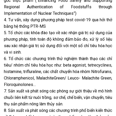
gốc thực phẩm (“Enhancing Food Safety and Supporting
Regional Authentication of Foodstuffs through
Implementation of Nuclear Techniques”)
4. Tư vấn, xây dựng phương pháp test covid-19 qua hởi thở
bằng hệ thống PTR-MS
5. Tổ chức các khóa đào tạo về xác nhận giá trị sử dụng của
phương pháp, tính toán độ không đảm bảo đo, xử lý số liệu
sau xác nhận giá trị sử dụng đối với một số chỉ tiêu hóa học
và vi sinh.
6. Tổ chức các chương trình thử nghiệm thành thạo các chỉ
tiêu/ nhóm chỉ tiêu hóa học như: beta agonist, tetrecyclines,
histamine, trifluraline, các chất chuyển hóa nhóm Nitrofurans,
Chloramphenicol, MalachiteGreen/ Leuco- Malachite Green,
Floroquinolones…
7. Sản xuất và phát sóng các phóng sự giới thiệu về mô hình
chuỗi liên kết từ nuôi trồng, sơ chế, chế biến, vận chuyển, tiêu
thụ sản phẩm nông lâm thủy sản.
8. Sản xuất và phát sóng các chương trình phổ biến kiến thức