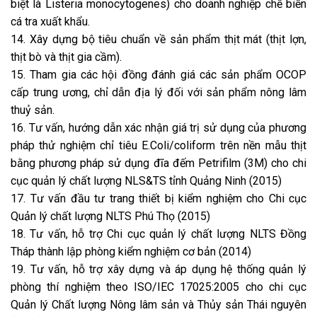
biệt là Listeria monocytogenes) cho doanh nghiệp chế biến
cá tra xuất khẩu.
14. Xây dựng bộ tiêu chuẩn về sản phẩm thịt mát (thịt lợn,
thịt bò và thịt gia cầm).
15. Tham gia các hội đồng đánh giá các sản phẩm OCOP
cấp trung ương, chỉ dẫn địa lý đối với sản phẩm nông lâm
thuỷ sản.
16. Tư vấn, hướng dẫn xác nhận giá trị sử dụng của phương
pháp thử nghiệm chỉ tiêu E.Coli/coliform trên nền mẫu thịt
bằng phương pháp sử dụng đĩa đếm Petrifilm (3M) cho chi
cục quản lý chất lượng NLS&TS tỉnh Quảng Ninh (2015)
17. Tư vấn đầu tư trang thiết bị kiểm nghiệm cho Chi cục
Quản lý chất lượng NLTS Phú Thọ (2015)
18. Tư vấn, hỗ trợ Chi cục quản lý chất lượng NLTS Đồng
Tháp thành lập phòng kiểm nghiệm cơ bản (2014)
19. Tư vấn, hỗ trợ xây dựng và áp dụng hệ thống quản lý
phòng thí nghiệm theo ISO/IEC 17025:2005 cho chi cục
Quản lý Chất lượng Nông lâm sản và Thủy sản Thái nguyên