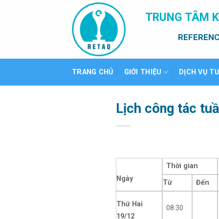
Bỏ
TRUNG TÂM K
qua
nội
REFERENC
dung
TRANG CHỦ
GIỚI THIỆU
DỊCH VỤ T
Lịch công tác tu
Thời gian
Ngày
Từ
Đến
Thứ Hai
08:30
19/12