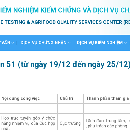
IỂM NGHIỆM KIỂM CHỨNG VÀ DỊCH VỤ C
E TESTING & AGRIFOOD QUALITY SERVICES CENTER (R
Ư VẤN
DỊCH VỤ CHỨNG NHẬN
DỊCH VỤ KIỂM NGHIỆM
ần 51 (từ ngày 19/12 đến ngày 25/12
Nội dung công việc
Chủ trì
Thành phần tham gia
Họp trực tuyến góp ý chức
Lãnh đạo Trung tâm, t
năng nhiệm vụ của Cục hợp
Cục trưởng
, phụ trách các phòng
nhất