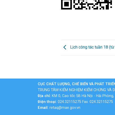
Lịch công tác tuần 18 (t
CỤC CHẤT LƯỢNG, CHẾ BIẾN VÀ PHÁT TRIỂ
TRUNG TÂM KIỂM NGHIỆM KIỂM CHỨNG VÀ D
Địa chỉ:
KM 0, Cao tốc 5B Hà Nội - Hải Phòng, 
Điện thoại:
024.32115275 Fax: 024.32115275
Email:
retaq@mae.gov.vn