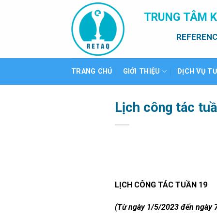
Bỏ
TRUNG TÂM K
qua
nội
REFERENC
dung
TRANG CHỦ
GIỚI THIỆU
DỊCH VỤ T
Lịch công tác tu
LỊCH CÔNG TÁC TUẦN 19
(Từ ngày 1/5/2023 đến ngày 