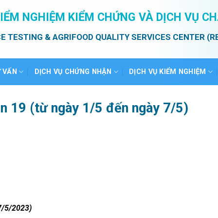
IỂM NGHIỆM KIỂM CHỨNG VÀ DỊCH VỤ C
E TESTING & AGRIFOOD QUALITY SERVICES CENTER (R
Ư VẤN
DỊCH VỤ CHỨNG NHẬN
DỊCH VỤ KIỂM NGHIỆM
ần 19 (từ ngày 1/5 đến ngày 7/5)
7/5/2023)