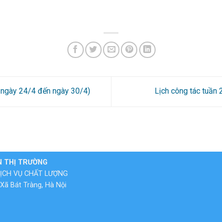
ừ ngày 24/4 đến ngày 30/4)
Lịch công tác tuần
N THỊ TRƯỜNG
ỊCH VỤ CHẤT LƯỢNG
Xã Bát Tràng, Hà Nội