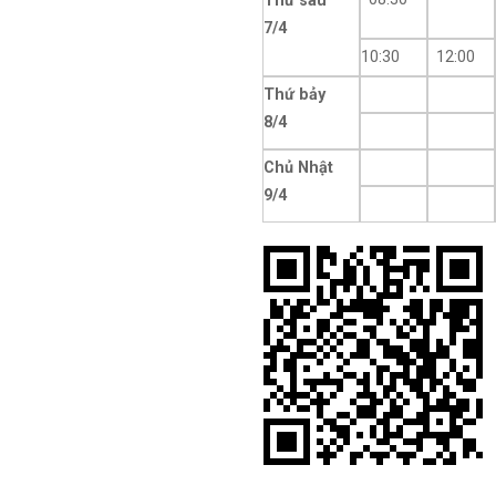
Thứ sáu
7/4
10:30
12:00
Thứ bảy
8/4
Chủ Nhật
9/4