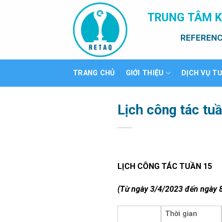
Bỏ
TRUNG TÂM K
qua
nội
REFERENC
dung
TRANG CHỦ
GIỚI THIỆU
DỊCH VỤ T
Lịch công tác tu
LỊCH CÔNG TÁC TUẦN 15
(Từ ngày 3/4/2023 đến ngày 
Thời gian