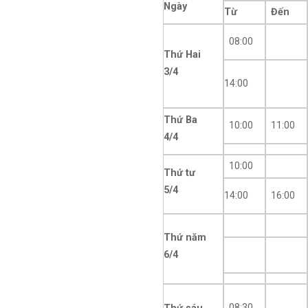
Ngày
Từ
Đến
08:00
Thứ Hai
3/4
14:00
Thứ Ba
10:00
11:00
4/4
10:00
Thứ tư
5/4
14:00
16:00
Thứ năm
6/4
08:30