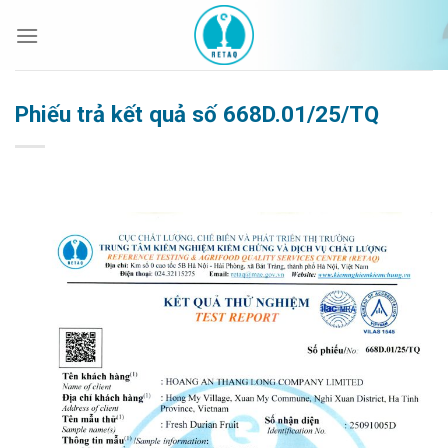
Bỏ
qua
nội
dung
Phiếu trả kết quả số 668D.01/25/TQ