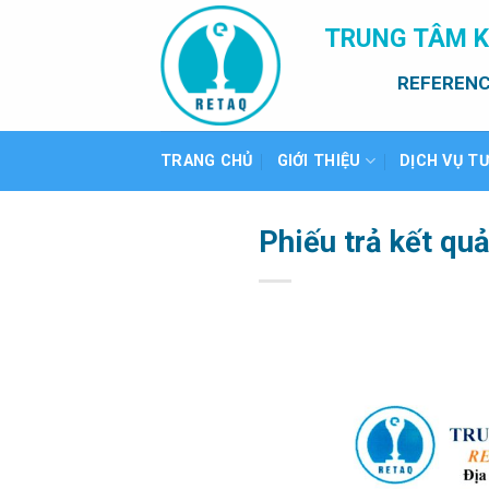
Bỏ
TRUNG TÂM K
qua
nội
REFERENC
dung
TRANG CHỦ
GIỚI THIỆU
DỊCH VỤ T
Phiếu trả kết qu