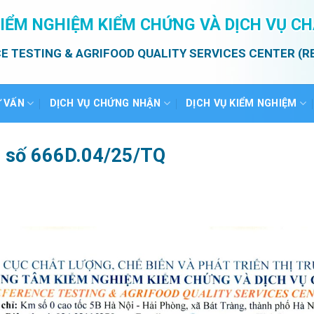
IỂM NGHIỆM KIỂM CHỨNG VÀ DỊCH VỤ C
E TESTING & AGRIFOOD QUALITY SERVICES CENTER (R
Ư VẤN
DỊCH VỤ CHỨNG NHẬN
DỊCH VỤ KIỂM NGHIỆM
ả số 666D.04/25/TQ