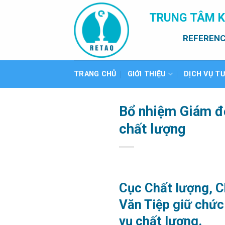
Bỏ
TRUNG TÂM K
qua
nội
REFERENC
dung
TRANG CHỦ
GIỚI THIỆU
DỊCH VỤ T
Bổ nhiệm Giám đ
chất lượng
Cục Chất lượng, C
Văn Tiệp giữ chứ
vụ chất lượng.