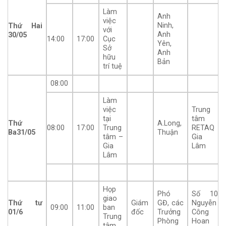
Làm
Anh
việc
Ninh,
Thứ Hai
với
Anh
30
/05
14:00
17:00
Cục
Yên,
Sở
Anh
hữu
Bản
trí tuệ
08:00
Làm
việc
Trung
tại
tâm
Thứ
A.Long,
08:00
17:00
Trung
RETAQ
Ba31
/05
Thuận
tâm –
Gia
Gia
Lâm
Lâm
Họp
Phó
Số 10
giao
Thứ tư
Giám
GĐ, các
Nguyễn
09:00
11:00
ban
01/6
đốc
Trưởng
Công
Trung
Phòng
Hoan
tâm