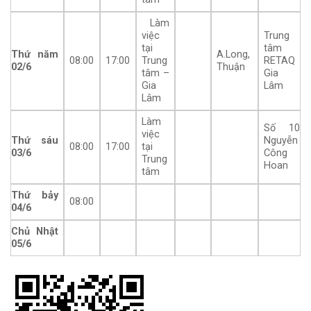
Làm
việc
Trung
tại
tâm
Thứ năm
A.Long,
08:00
17:00
Trung
RETAQ
02/6
Thuận
tâm –
Gia
Gia
Lâm
Lâm
Làm
Số 10
việc
Thứ sáu
Nguyễn
08:00
17:00
tại
03/6
Công
Trung
Hoan
tâm
Thứ bảy
08:00
04/6
Chủ Nhật
05/6