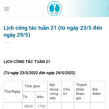
Bỏ
qua
nội
dung
Lịch công tác tuần 21 (từ ngày 23/5 đến
ngày 29/5)
LỊCH CÔNG TÁC TUẦN 21
(Từ ngày 23/5/2022 đến ngày 29/5/2022)
Nội
Thành
Thời gian
dung
Chủ
phần
Địa
Thứ/Ngày
công
trì
tham
điểm
Từ
Đến
việc
gia
08:00
17:00