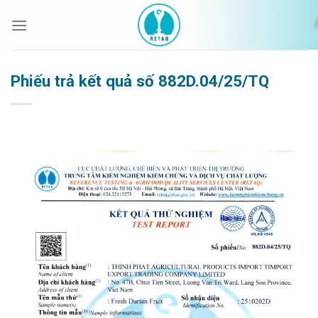
Bỏ
qua
nội
dung
Phiếu trả kết quả số 882D.04/25/TQ