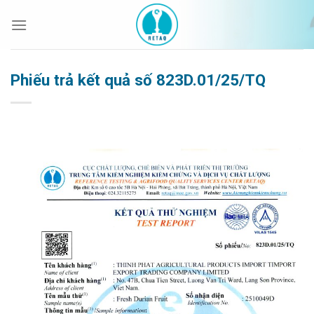
Bỏ
qua
nội
dung
Phiếu trả kết quả số 823D.01/25/TQ