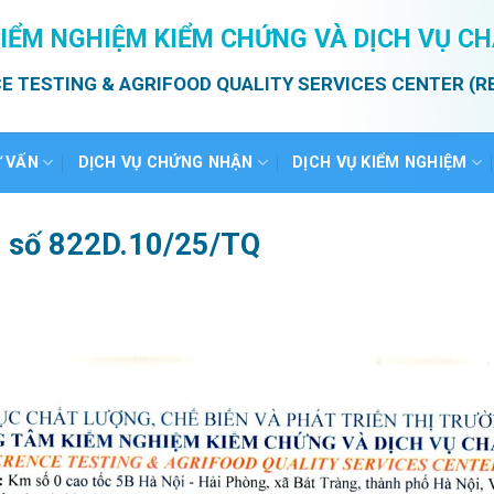
IỂM NGHIỆM KIỂM CHỨNG VÀ DỊCH VỤ C
E TESTING & AGRIFOOD QUALITY SERVICES CENTER (R
Ư VẤN
DỊCH VỤ CHỨNG NHẬN
DỊCH VỤ KIỂM NGHIỆM
ả số 822D.10/25/TQ