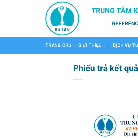
Bỏ
TRUNG TÂM K
qua
nội
REFERENC
dung
TRANG CHỦ
GIỚI THIỆU
DỊCH VỤ T
Phiếu trả kết qu