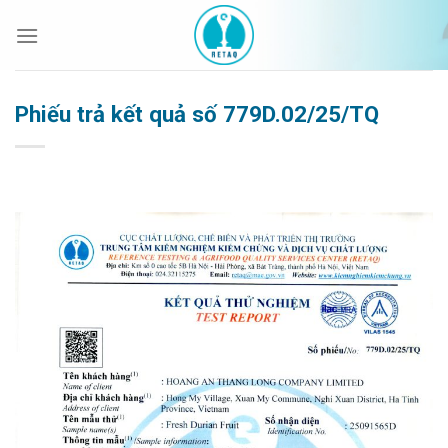
Bỏ
qua
nội
dung
Phiếu trả kết quả số 779D.02/25/TQ