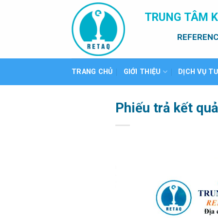
Bỏ
TRUNG TÂM K
qua
nội
REFERENC
dung
TRANG CHỦ
GIỚI THIỆU
DỊCH VỤ T
Phiếu trả kết qu