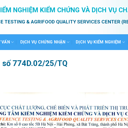
IỂM NGHIỆM KIỂM CHỨNG VÀ DỊCH VỤ C
E TESTING & AGRIFOOD QUALITY SERVICES CENTER (R
Ư VẤN
DỊCH VỤ CHỨNG NHẬN
DỊCH VỤ KIỂM NGHIỆM
ả số 774D.02/25/TQ