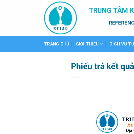
Bỏ
TRUNG TÂM K
qua
nội
REFERENC
dung
TRANG CHỦ
GIỚI THIỆU
DỊCH VỤ T
Phiếu trả kết qu