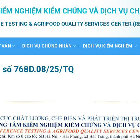
IỂM NGHIỆM KIỂM CHỨNG VÀ DỊCH VỤ C
E TESTING & AGRIFOOD QUALITY SERVICES CENTER (R
Ư VẤN
DỊCH VỤ CHỨNG NHẬN
DỊCH VỤ KIỂM NGHIỆM
ả số 768D.08/25/TQ