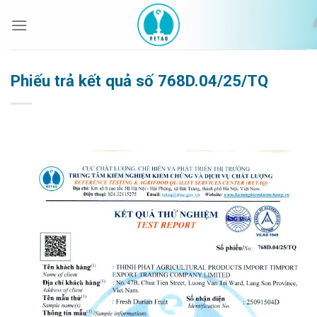
Bỏ
qua
nội
dung
Phiếu trả kết quả số 768D.04/25/TQ