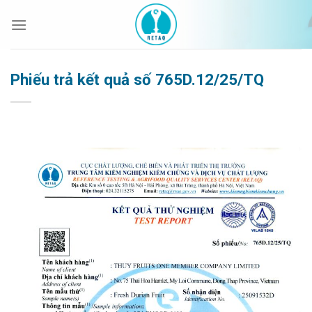
Bỏ
qua
nội
dung
Phiếu trả kết quả số 765D.12/25/TQ