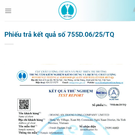
Bỏ
qua
nội
dung
Phiếu trả kết quả số 755D.06/25/TQ