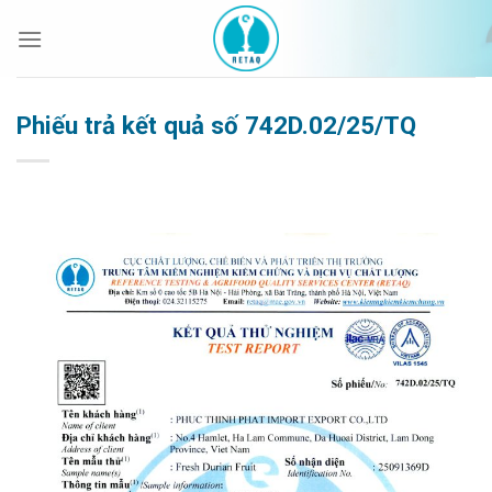
Bỏ
qua
nội
dung
Phiếu trả kết quả số 742D.02/25/TQ