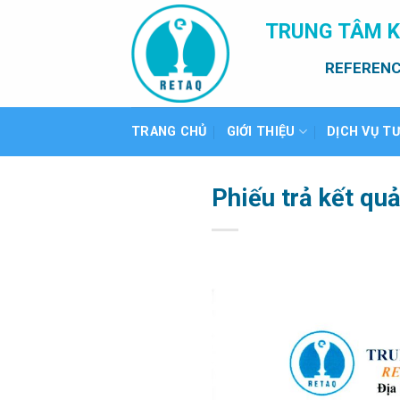
Bỏ
TRUNG TÂM K
qua
nội
REFERENC
dung
TRANG CHỦ
GIỚI THIỆU
DỊCH VỤ T
Phiếu trả kết qu