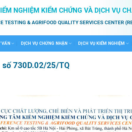
IỂM NGHIỆM KIỂM CHỨNG VÀ DỊCH VỤ C
E TESTING & AGRIFOOD QUALITY SERVICES CENTER (R
Ư VẤN
DỊCH VỤ CHỨNG NHẬN
DỊCH VỤ KIỂM NGHIỆM
ả số 730D.02/25/TQ