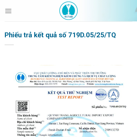
Bỏ
qua
nội
dung
Phiếu trả kết quả số 719D.05/25/TQ