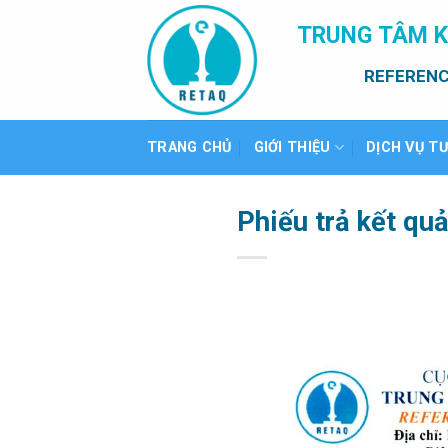
Bỏ
TRUNG TÂM K
qua
nội
REFERENC
dung
TRANG CHỦ
GIỚI THIỆU
DỊCH VỤ T
Phiếu trả kết qu