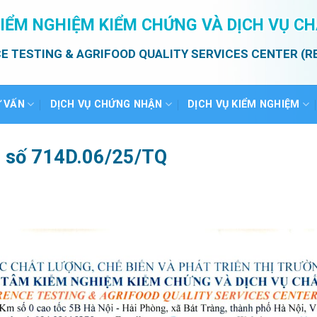
IỂM NGHIỆM KIỂM CHỨNG VÀ DỊCH VỤ C
E TESTING & AGRIFOOD QUALITY SERVICES CENTER (R
Ư VẤN
DỊCH VỤ CHỨNG NHẬN
DỊCH VỤ KIỂM NGHIỆM
ả số 714D.06/25/TQ