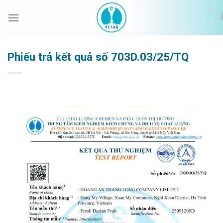
Bỏ
qua
nội
dung
Phiếu trả kết quả số 703D.03/25/TQ