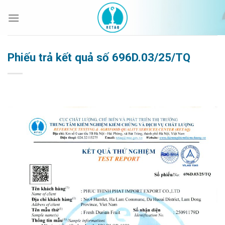
Bỏ
qua
nội
dung
Phiếu trả kết quả số 696D.03/25/TQ