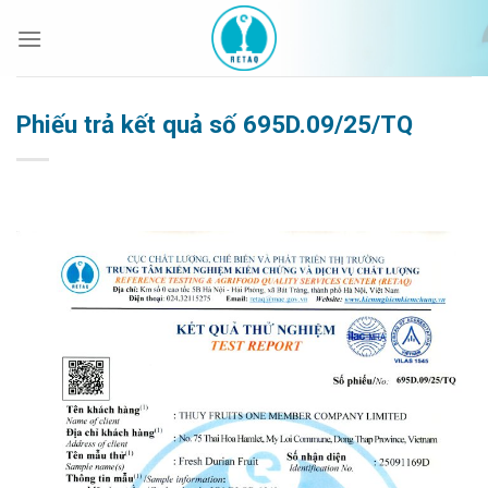
Bỏ
qua
nội
dung
Phiếu trả kết quả số 695D.09/25/TQ