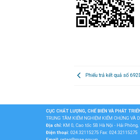
Phiếu trả kết quả số 69
CỤC CHẤT LƯỢNG, CHẾ BIẾN VÀ PHÁT TRIỂ
TRUNG TÂM KIỂM NGHIỆM KIỂM CHỨNG VÀ D
Địa chỉ:
KM 0, Cao tốc 5B Hà Nội - Hải Phòng, 
Điện thoại:
024.32115275 Fax: 024.32115275
Email:
retaq@mae.gov.vn