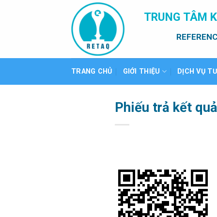
Bỏ
TRUNG TÂM K
qua
nội
REFERENC
dung
TRANG CHỦ
GIỚI THIỆU
DỊCH VỤ T
Phiếu trả kết qu