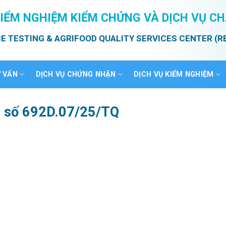
IỂM NGHIỆM KIỂM CHỨNG VÀ DỊCH VỤ C
E TESTING & AGRIFOOD QUALITY SERVICES CENTER (R
Ư VẤN
DỊCH VỤ CHỨNG NHẬN
DỊCH VỤ KIỂM NGHIỆM
ả số 692D.07/25/TQ