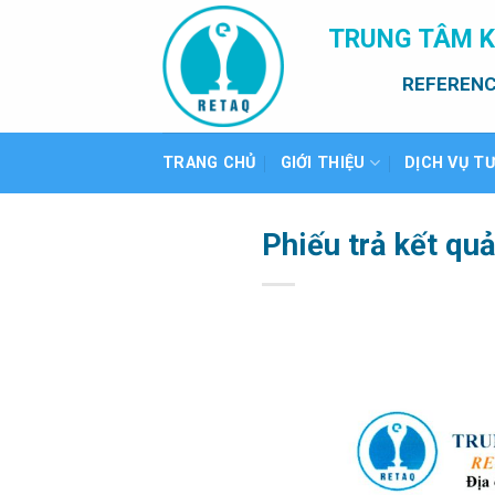
Bỏ
TRUNG TÂM K
qua
nội
REFERENC
dung
TRANG CHỦ
GIỚI THIỆU
DỊCH VỤ T
Phiếu trả kết qu