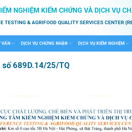
IỂM NGHIỆM KIỂM CHỨNG VÀ DỊCH VỤ C
E TESTING & AGRIFOOD QUALITY SERVICES CENTER (R
Ư VẤN
DỊCH VỤ CHỨNG NHẬN
DỊCH VỤ KIỂM NGHIỆM
ả số 689D.14/25/TQ