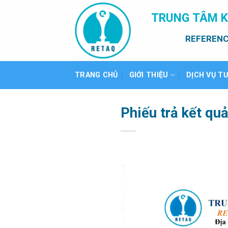
Bỏ
TRUNG TÂM K
qua
nội
REFERENC
dung
TRANG CHỦ
GIỚI THIỆU
DỊCH VỤ T
Phiếu trả kết qu