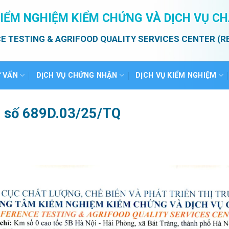
IỂM NGHIỆM KIỂM CHỨNG VÀ DỊCH VỤ C
E TESTING & AGRIFOOD QUALITY SERVICES CENTER (R
Ư VẤN
DỊCH VỤ CHỨNG NHẬN
DỊCH VỤ KIỂM NGHIỆM
ả số 689D.03/25/TQ