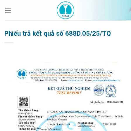
Bỏ
qua
nội
dung
Phiếu trả kết quả số 688D.05/25/TQ