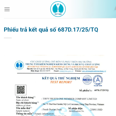
Bỏ
qua
nội
dung
Phiếu trả kết quả số 687D.17/25/TQ