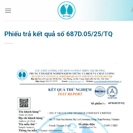
Bỏ
qua
nội
dung
Phiếu trả kết quả số 687D.05/25/TQ