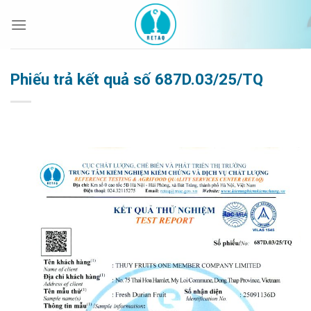
Bỏ
qua
nội
dung
Phiếu trả kết quả số 687D.03/25/TQ