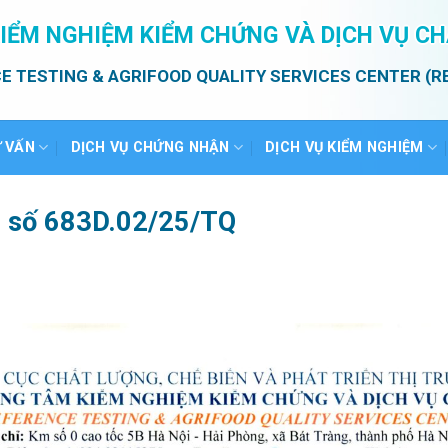
IỂM NGHIỆM KIỂM CHỨNG VÀ DỊCH VỤ C
E TESTING & AGRIFOOD QUALITY SERVICES CENTER (R
Ư VẤN
DỊCH VỤ CHỨNG NHẬN
DỊCH VỤ KIỂM NGHIỆM
ả số 683D.02/25/TQ