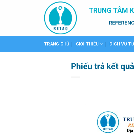
Bỏ
TRUNG TÂM K
qua
nội
REFERENC
dung
TRANG CHỦ
GIỚI THIỆU
DỊCH VỤ T
Phiếu trả kết qu