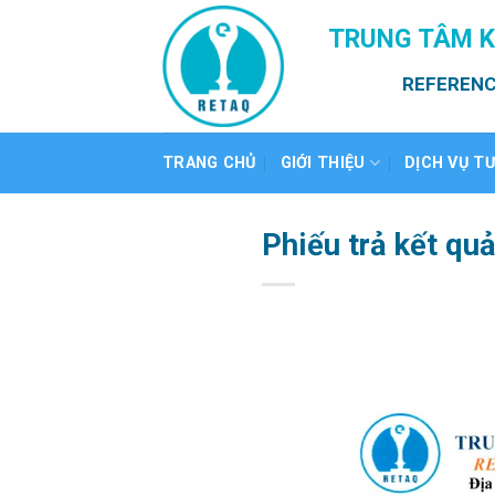
Bỏ
TRUNG TÂM K
qua
nội
REFERENC
dung
TRANG CHỦ
GIỚI THIỆU
DỊCH VỤ T
Phiếu trả kết qu