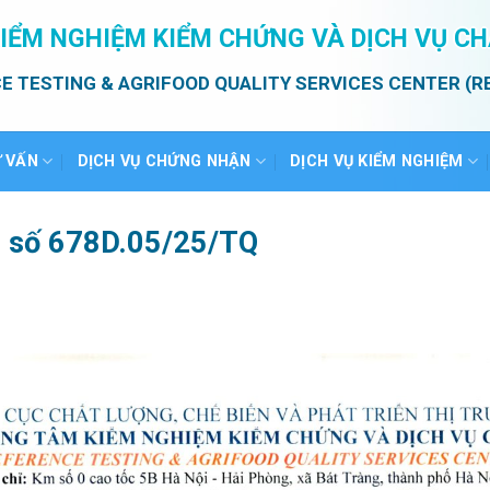
IỂM NGHIỆM KIỂM CHỨNG VÀ DỊCH VỤ C
E TESTING & AGRIFOOD QUALITY SERVICES CENTER (R
Ư VẤN
DỊCH VỤ CHỨNG NHẬN
DỊCH VỤ KIỂM NGHIỆM
ả số 678D.05/25/TQ