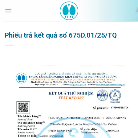
Bỏ
qua
nội
dung
Phiếu trả kết quả số 675D.01/25/TQ