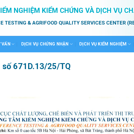
IỂM NGHIỆM KIỂM CHỨNG VÀ DỊCH VỤ C
E TESTING & AGRIFOOD QUALITY SERVICES CENTER (R
Ư VẤN
DỊCH VỤ CHỨNG NHẬN
DỊCH VỤ KIỂM NGHIỆM
ả số 671D.13/25/TQ