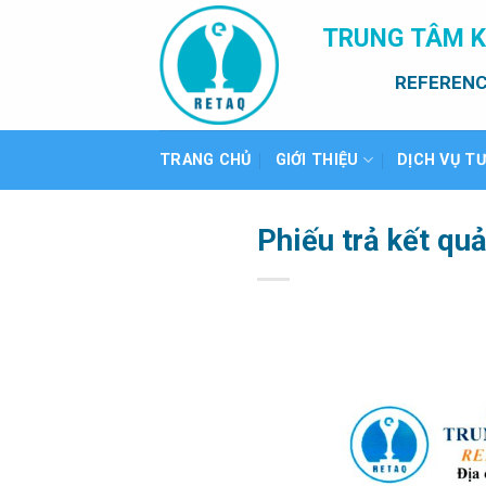
Bỏ
TRUNG TÂM K
qua
nội
REFERENC
dung
TRANG CHỦ
GIỚI THIỆU
DỊCH VỤ T
Phiếu trả kết qu