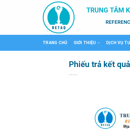
Bỏ
TRUNG TÂM K
qua
nội
REFERENC
dung
TRANG CHỦ
GIỚI THIỆU
DỊCH VỤ T
Phiếu trả kết qu