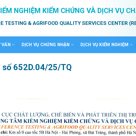
IỂM NGHIỆM KIỂM CHỨNG VÀ DỊCH VỤ C
E TESTING & AGRIFOOD QUALITY SERVICES CENTER (R
Ư VẤN
DỊCH VỤ CHỨNG NHẬN
DỊCH VỤ KIỂM NGHIỆM
ả số 652D.04/25/TQ