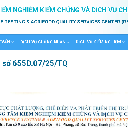
IỂM NGHIỆM KIỂM CHỨNG VÀ DỊCH VỤ C
E TESTING & AGRIFOOD QUALITY SERVICES CENTER (R
Ư VẤN
DỊCH VỤ CHỨNG NHẬN
DỊCH VỤ KIỂM NGHIỆM
ả số 655D.07/25/TQ