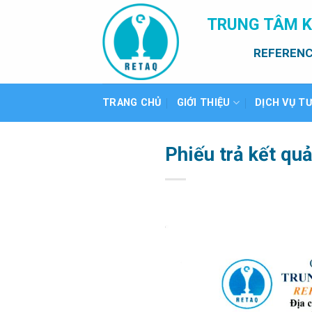
Bỏ
TRUNG TÂM K
qua
nội
REFERENC
dung
TRANG CHỦ
GIỚI THIỆU
DỊCH VỤ T
Phiếu trả kết qu