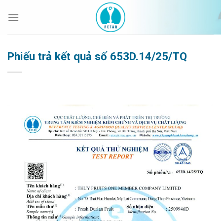
Bỏ
qua
nội
dung
Phiếu trả kết quả số 653D.14/25/TQ