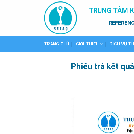
Bỏ
TRUNG TÂM K
qua
nội
REFERENC
dung
TRANG CHỦ
GIỚI THIỆU
DỊCH VỤ T
Phiếu trả kết qu