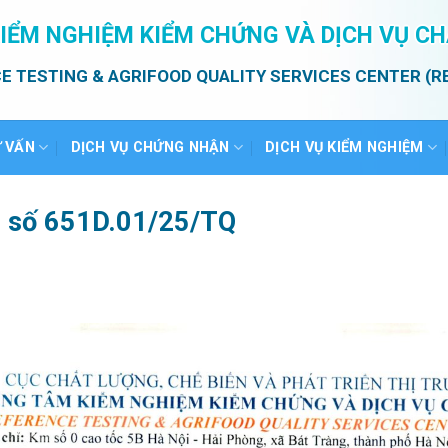
IỂM NGHIỆM KIỂM CHỨNG VÀ DỊCH VỤ C
E TESTING & AGRIFOOD QUALITY SERVICES CENTER (R
Ư VẤN
DỊCH VỤ CHỨNG NHẬN
DỊCH VỤ KIỂM NGHIỆM
ả số 651D.01/25/TQ