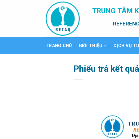
Bỏ
TRUNG TÂM K
qua
nội
REFERENC
dung
TRANG CHỦ
GIỚI THIỆU
DỊCH VỤ T
Phiếu trả kết qu