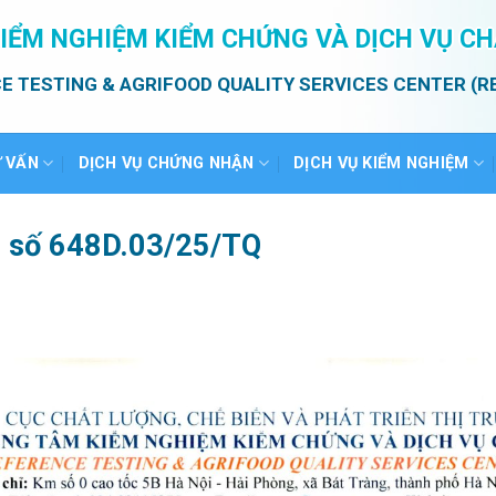
IỂM NGHIỆM KIỂM CHỨNG VÀ DỊCH VỤ C
E TESTING & AGRIFOOD QUALITY SERVICES CENTER (R
Ư VẤN
DỊCH VỤ CHỨNG NHẬN
DỊCH VỤ KIỂM NGHIỆM
ả số 648D.03/25/TQ