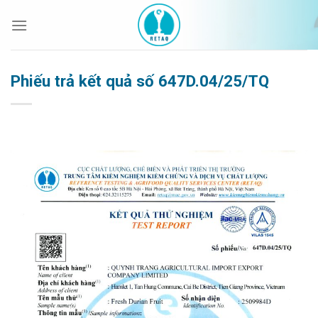
Bỏ
qua
nội
dung
Phiếu trả kết quả số 647D.04/25/TQ