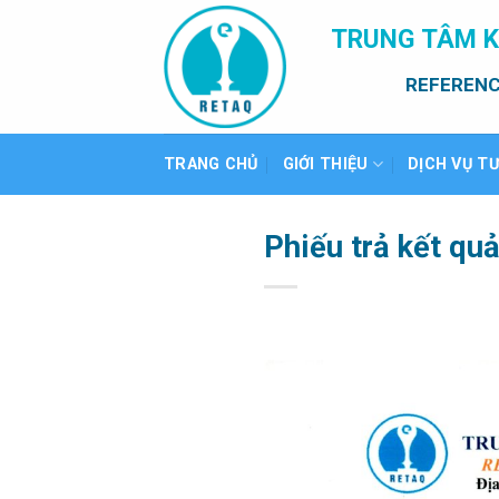
Bỏ
TRUNG TÂM K
qua
nội
REFERENC
dung
TRANG CHỦ
GIỚI THIỆU
DỊCH VỤ T
Phiếu trả kết qu