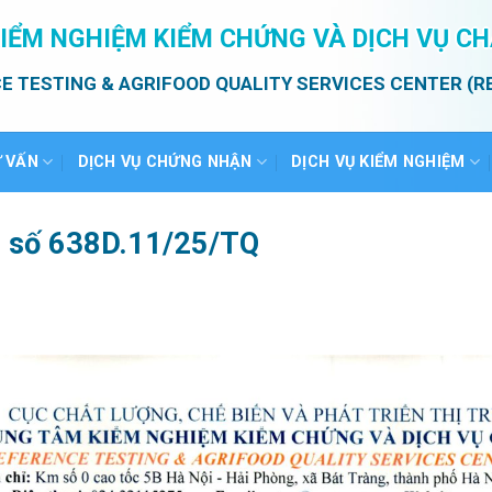
IỂM NGHIỆM KIỂM CHỨNG VÀ DỊCH VỤ C
E TESTING & AGRIFOOD QUALITY SERVICES CENTER (R
Ư VẤN
DỊCH VỤ CHỨNG NHẬN
DỊCH VỤ KIỂM NGHIỆM
ả số 638D.11/25/TQ