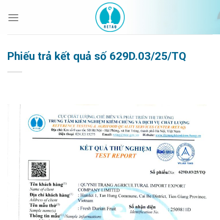
Bỏ
qua
nội
dung
Phiếu trả kết quả số 629D.03/25/TQ