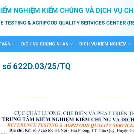
IỂM NGHIỆM KIỂM CHỨNG VÀ DỊCH VỤ C
E TESTING & AGRIFOOD QUALITY SERVICES CENTER (R
Ư VẤN
DỊCH VỤ CHỨNG NHẬN
DỊCH VỤ KIỂM NGHIỆM
ả số 622D.03/25/TQ