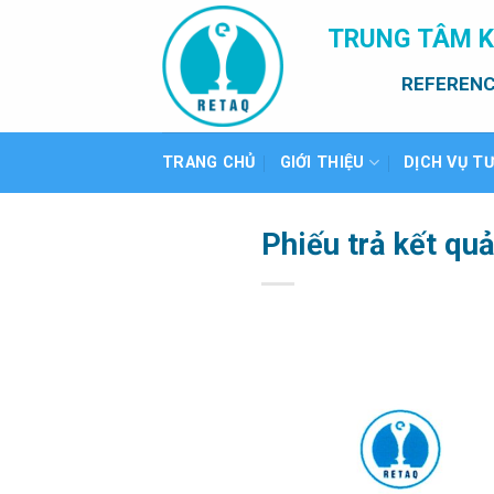
Bỏ
TRUNG TÂM K
qua
nội
REFERENC
dung
TRANG CHỦ
GIỚI THIỆU
DỊCH VỤ T
Phiếu trả kết qu