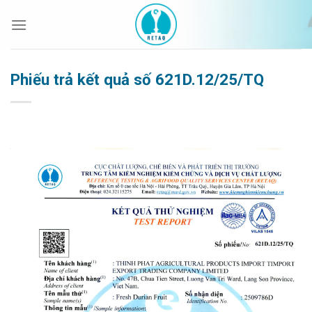
Bỏ
qua
nội
dung
Phiếu trả kết quả số 621D.12/25/TQ