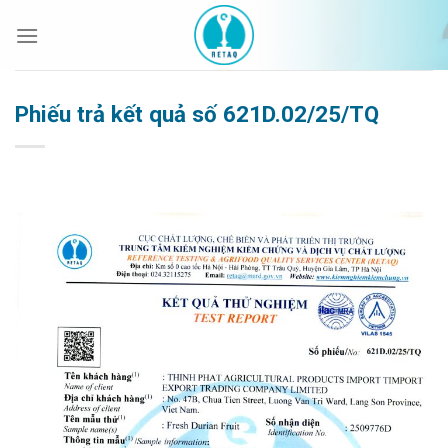
Bỏ
qua
nội
dung
Phiếu trả kết quả số 621D.02/25/TQ